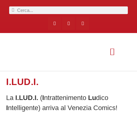
I.LUD.I.
La
I.LUD.I.
(
I
ntrattenimento
Lu
dico
I
ntelligente) arriva al Venezia Comics!