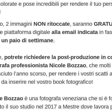
colorate e pose incredibili per rendere il tuo p
!
to, 2 immagini
NON ritoccate
, saranno
GRATU
te piattaforma digitale
alla email indicata
in fa
 un paio di
settimane
.
e,
potrete richiedere la post-produzione in c
grafa
professionista Nicole Bozzao
, che molti
ciuto l’anno scorso, per rendere i vostri scatti 
 da inserire nel vostro book fotografico!
le Bozzao
è una fotografa veneziana che si è 
to il suo studio nel 2017 a Mestre dove lavora p