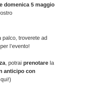
he domenica 5 maggio
vostro
 palco, troverete ad
per l’evento!
nza
, potrai
prenotare
la
n anticipo con
qui!)