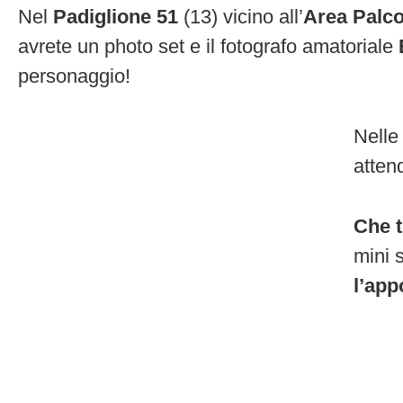
Nel
Padiglione 51
(13) vicino all’
Area Palc
avrete un photo set e il fotografo amatoriale
personaggio!
Nelle
atten
Che t
mini 
l’app