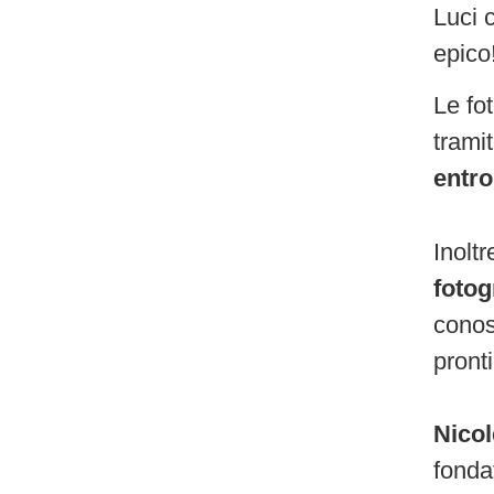
Luci 
epico
Le fo
trami
entro
Inoltr
foto
conos
pronti
Nico
fonda