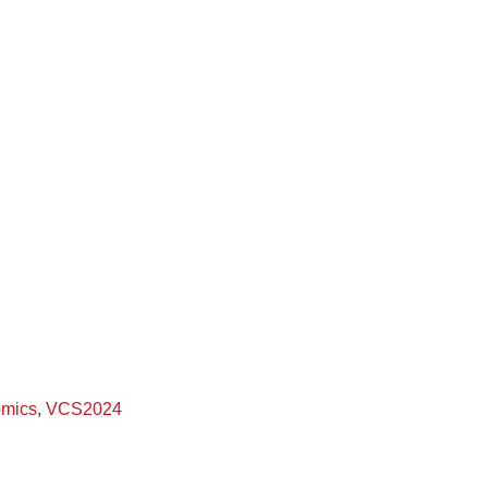
omics
,
VCS2024