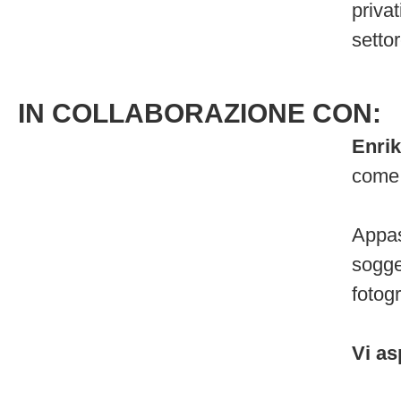
privat
setto
IN COLLABORAZIONE CON:
Enri
come 
Appas
sogge
fotogr
Vi as