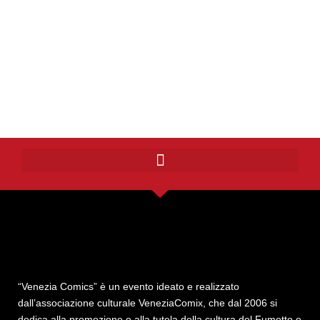
“Venezia Comics” è un evento ideato e realizzato
dall’associazione culturale VeneziaComix, che dal 2006 si
dedica alla promozione e alla tutela della cultura del Fumetto e