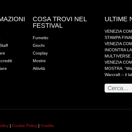
MAZIONI
COSA TROVI NEL
ULTIME
FESTIVAL
VENEZIA COM
STAMPA FINA
a
Fumetto
VENEZIA COMI
Staff
Giochi
INCONTRA LA 
are
Cosplay
MULTIVERSE C
ccrediti
Mostre
VENEZIA COM
iare
Attività
MOSTRA: “WoW!
Warcraft – il la
olicy
|
Cookie Policy
|
Credits