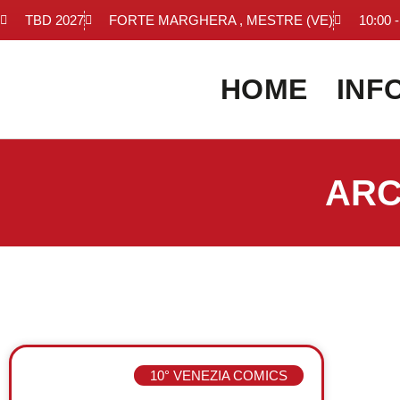
TBD 2027
FORTE MARGHERA , MESTRE (VE)
10:00 -
HOME
INF
ARC
10° VENEZIA COMICS