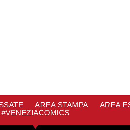
ASSATE
AREA STAMPA
AREA E
#VENEZIACOMICS