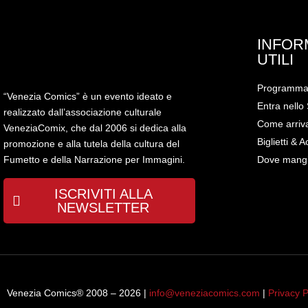
INFOR
UTILI
Programm
“Venezia Comics” è un evento ideato e
Entra nello 
realizzato dall’associazione culturale
Come arriv
VeneziaComix, che dal 2006 si dedica alla
Biglietti & A
promozione e alla tutela della cultura del
Dove mang
Fumetto e della Narrazione per Immagini.
ISCRIVITI ALLA
NEWSLETTER
Venezia Comics® 2008 – 2026 |
info@veneziacomics.com
|
Privacy P