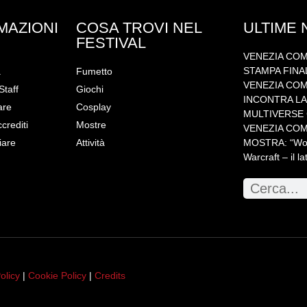
MAZIONI
COSA TROVI NEL
ULTIME
FESTIVAL
VENEZIA COM
STAMPA FINA
a
Fumetto
VENEZIA COMI
Staff
Giochi
INCONTRA LA 
are
Cosplay
MULTIVERSE C
ccrediti
Mostre
VENEZIA COM
iare
Attività
MOSTRA: “WoW!
Warcraft – il la
olicy
|
Cookie Policy
|
Credits