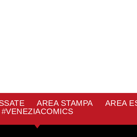
ASSATE
AREA STAMPA
AREA E
#VENEZIACOMICS