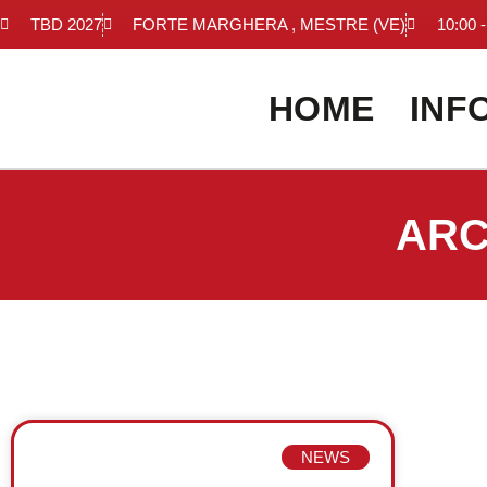
TBD 2027
FORTE MARGHERA , MESTRE (VE)
10:00 -
HOME
INF
ARC
NEWS