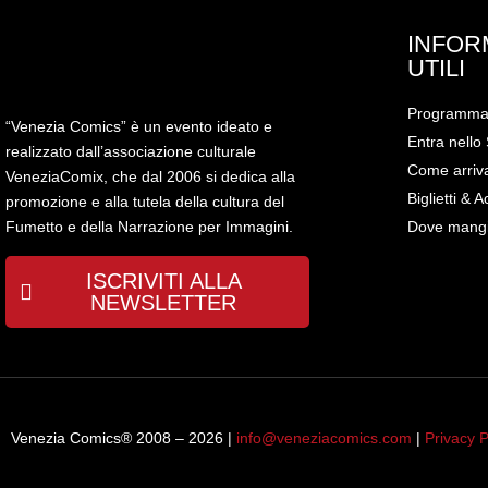
INFOR
UTILI
Programm
“Venezia Comics” è un evento ideato e
Entra nello 
realizzato dall’associazione culturale
Come arriv
VeneziaComix, che dal 2006 si dedica alla
Biglietti & A
promozione e alla tutela della cultura del
Dove mang
Fumetto e della Narrazione per Immagini.
ISCRIVITI ALLA
NEWSLETTER
Venezia Comics® 2008 – 2026 |
info@veneziacomics.com
|
Privacy P