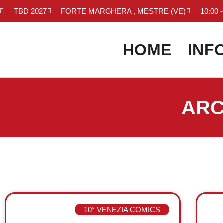
TBD 2027
FORTE MARGHERA , MESTRE (VE)
10:00 -
HOME
INF
ARC
10° VENEZIA COMICS