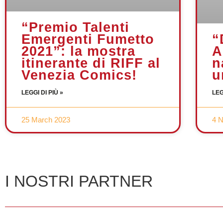
“Premio Talenti
“
Emergenti Fumetto
A
2021”: la mostra
n
itinerante di RIFF al
u
Venezia Comics!
LEG
LEGGI DI PIÙ »
25 March 2023
4 
I NOSTRI PARTNER