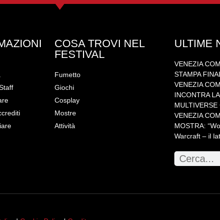
MAZIONI
COSA TROVI NEL
ULTIME
FESTIVAL
VENEZIA COM
STAMPA FINA
a
Fumetto
VENEZIA COMI
Staff
Giochi
INCONTRA LA 
are
Cosplay
MULTIVERSE C
ccrediti
Mostre
VENEZIA COM
iare
Attività
MOSTRA: “WoW!
Warcraft – il la